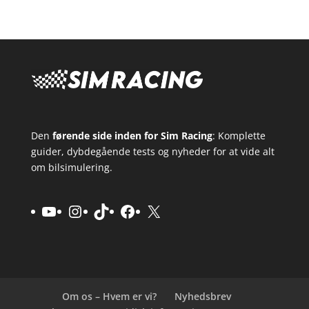
Den
førende side inden for Sim Racing
: Komplette
guider, dybdegående tests og nyheder for at vide alt
om bilsimulering.
YouTube
Instagram
TikTok
Facebook
X
Om os – Hvem er vi?
Nyhedsbrev