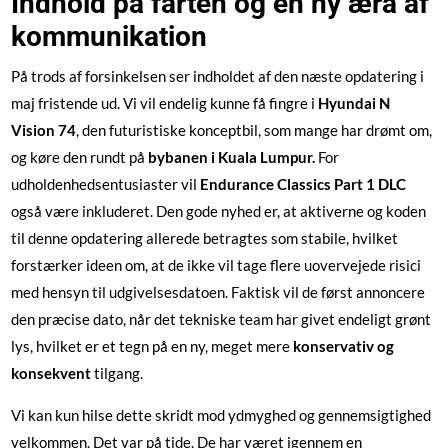
Indhold på farten og en ny æra af
kommunikation
På trods af forsinkelsen ser indholdet af den næste opdatering i
maj fristende ud. Vi vil endelig kunne få fingre i
Hyundai N
Vision 74
, den futuristiske konceptbil, som mange har drømt om,
og køre den rundt på
bybanen i Kuala Lumpur.
For
udholdenhedsentusiaster vil
Endurance Classics Part 1 DLC
også være inkluderet. Den gode nyhed er, at aktiverne og koden
til denne opdatering allerede betragtes som stabile, hvilket
forstærker ideen om, at de ikke vil tage flere uovervejede risici
med hensyn til udgivelsesdatoen. Faktisk vil de først annoncere
den præcise dato, når det tekniske team har givet endeligt grønt
lys, hvilket er et tegn på en ny, meget mere
konservativ og
konsekvent
tilgang.
Vi kan kun hilse dette skridt mod ydmyghed og gennemsigtighed
velkommen. Det var på tide. De har været igennem en