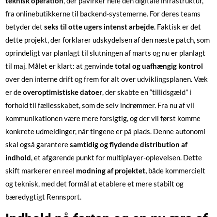
teknisk operation
, der påvirker hele den digitale infrastruktur,
fra onlinebutikkerne til backend-systemerne. For deres teams
betyder det
seks til otte ugers intenst arbejde
. Faktisk er det
dette projekt, der forklarer udskydelsen af den næste patch, som
oprindeligt var planlagt til slutningen af marts og nu er planlagt
til maj. Målet er klart: at genvinde
total og uafhængig kontrol
over den interne drift og frem for alt over udviklingsplanen. Væk
er de
overoptimistiske datoer
, der skabte en “tillidsgæld” i
forhold til fællesskabet, som de selv indrømmer. Fra nu af vil
kommunikationen være mere forsigtig, og der vil først komme
konkrete udmeldinger, når tingene er på plads. Denne autonomi
skal også garantere
samtidig og flydende distribution af
indhold
, et afgørende punkt for multiplayer-oplevelsen. Dette
skift markerer en reel
modning af projektet,
både kommercielt
og teknisk, med det formål at etablere et mere stabilt og
bæredygtigt Rennsport.