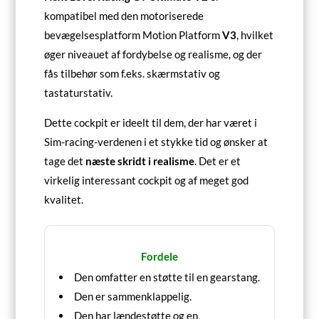
kompatibel med den motoriserede
bevægelsesplatform Motion Platform
V3
, hvilket
øger niveauet af fordybelse og realisme, og der
fås tilbehør som f.eks. skærmstativ og
tastaturstativ.
Dette cockpit er ideelt til dem, der har været i
Sim-racing-verdenen i et stykke tid og ønsker at
tage det
næste skridt i realisme
. Det er et
virkelig interessant cockpit og af meget god
kvalitet.
Fordele
Den omfatter en støtte til en gearstang.
Den er sammenklappelig.
Den har lændestøtte og en