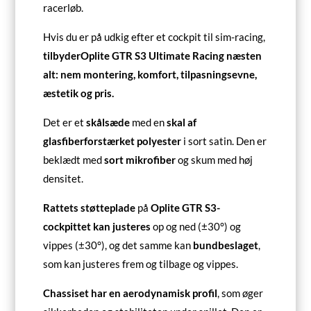
racerløb.
Hvis du er på udkig efter et cockpit til sim-racing,
tilbyder
Oplite GTR S3 Ultimate Racing
næsten
alt: nem montering, komfort, tilpasningsevne,
æstetik og pris.
Det er et
skålsæde
med en
skal af
glasfiberforstærket polyester
i sort satin. Den er
beklædt med
sort mikrofiber
og skum med høj
densitet.
Rattets støtteplade
på
Oplite GTR S3-
#1 : SIMLAB GT1 EVO
cockpittet
kan justeres
op og ned (±30°) og
vippes (±30°), og det samme kan
bundbeslaget
,
-5 % med koden
SIMMEDIA5
som kan justeres frem og tilbage og vippes.
SE DEN BEDSTE PRIS
Chassiset har en aerodynamisk profil
, som øger