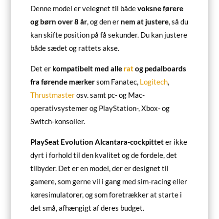
Denne model er velegnet til både
voksne førere
og børn over 8 år
, og den er
nem at justere
, så du
kan skifte position på få sekunder. Du kan justere
både sædet og rattets akse.
Det er
kompatibelt med alle
rat
og pedalboards
fra førende mærker
som Fanatec,
Logitech
,
Thrustmaster
osv. samt pc- og Mac-
operativsystemer og PlayStation-, Xbox- og
Switch-konsoller.
PlaySeat Evolution Alcantara-cockpittet
er ikke
dyrt i forhold til den kvalitet og de fordele, det
tilbyder. Det er en model, der er designet til
gamere, som gerne vil i gang med sim-racing eller
køresimulatorer, og som foretrækker at starte i
det små, afhængigt af deres budget.