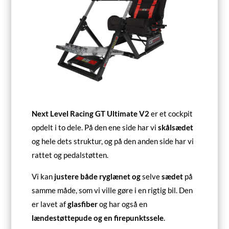
Next Level Racing GT Ultimate V2
er et cockpit
opdelt i to dele. På den ene side har vi
skålsædet
og hele dets struktur, og på den anden side har vi
rattet og pedalstøtten.
Vi kan
justere både ryglænet og
selve
sædet
på
samme måde, som vi ville gøre i en rigtig bil. Den
er lavet af
glasfiber
og har også en
lændestøttepude og en firepunktssele
.