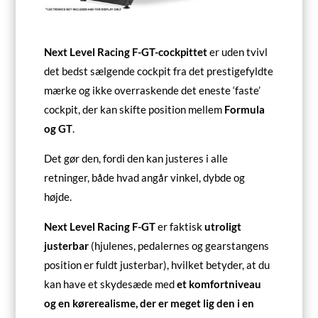
Next Level Racing F-GT-cockpittet
er uden tvivl
det bedst sælgende cockpit fra det prestigefyldte
mærke og ikke overraskende det eneste ‘faste’
cockpit, der kan skifte position mellem
Formula
og GT
.
Det gør den, fordi den kan justeres i alle
retninger, både hvad angår vinkel, dybde og
højde.
Next Level Racing F-GT
er faktisk
utroligt
justerbar
(hjulenes, pedalernes og gearstangens
position er fuldt justerbar), hvilket betyder, at du
kan have et skydesæde med
et komfortniveau
og en kørerealisme, der er meget lig den i en