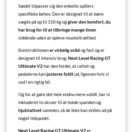
Sædet tilpasser sig den enkelte spillers
specifikke behov. Den er designet til at bære
vægte på op til 150 kg og
giver den komfort, du
har brug for til at tilbringe mange timer
siddende uden at opleve muskeltræthed.
Konstruktionen
er virkelig solid
og fast og er
designet til intensiv brug.
Next Level Racing GT
Ultimate V2
har den fordel, at rattet og
pedalerne kan
justeres fuldt
ud, ligesom hvis vi
sad i en rigtig bil.
Og for at gøre det hele endnu mere solidt, har vi
inkluderet to skruer til at holde spanden og
hjulstativet
sammen, så de ikke kan skilles ad på
noget tidspunkt.
Next Level Racing GT Ultimate V2
er