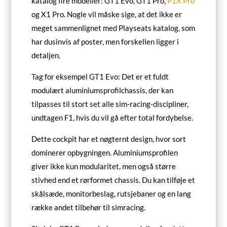
katalog fire modeller: GT1 Evo, GT1 Pro,
P1X Pro
og X1 Pro. Nogle vil måske sige, at det ikke er
meget sammenlignet med Playseats katalog, som
har dusinvis af poster, men forskellen ligger i
detaljen.
Tag for eksempel GT1 Evo: Det er et fuldt
modulært aluminiumsprofilchassis, der kan
tilpasses til stort set alle sim-racing-discipliner,
undtagen F1, hvis du vil gå efter total fordybelse.
Dette cockpit har et nøgternt design, hvor sort
dominerer opbygningen. Aluminiumsprofilen
giver ikke kun modularitet, men også større
stivhed end et rørformet chassis. Du kan tilføje et
skålsæde, monitorbeslag, rutsjebaner og en lang
række andet tilbehør til simracing.