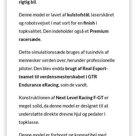
rigtig bil
.
Denne model er lavet af
kulstofstål
, laserskåret
og robotsvejset i mat sort for en
finish
i
topkvalitet. Den indeholder også et
Premium
racersæde
.
Dette simulationssæde bruges af tusindvis af
mennesker verden over, herunder professionelle
piloter. Den blev endda
brugt af Real Esport-
teamet til verdensmesterskabet i GTR
Endurance eRacing
, som de vandt.
Konstruktionen af
Next Level Racing F-GT
er
meget solid, da denne model er designet til at
understøtte direkte drevne hjul og pedaler i
topklasse.
Denne model er forboret og kompatibel med