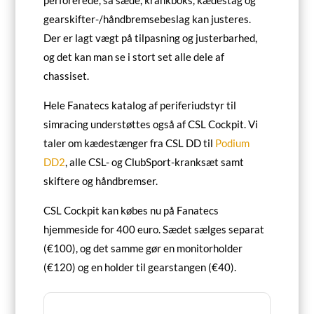
perforerede, så sæde, krankboks, kædestag og
gearskifter-/håndbremsebeslag kan justeres.
Der er lagt vægt på tilpasning og justerbarhed,
og det kan man se i stort set alle dele af
chassiset.
Hele Fanatecs katalog af periferiudstyr til
simracing understøttes også af CSL Cockpit. Vi
taler om kædestænger fra CSL DD til
Podium
DD2
, alle CSL- og ClubSport-kranksæt samt
skiftere og håndbremser.
CSL Cockpit kan købes nu på Fanatecs
hjemmeside for 400 euro. Sædet sælges separat
(€100), og det samme gør en monitorholder
(€120) og en holder til gearstangen (€40).