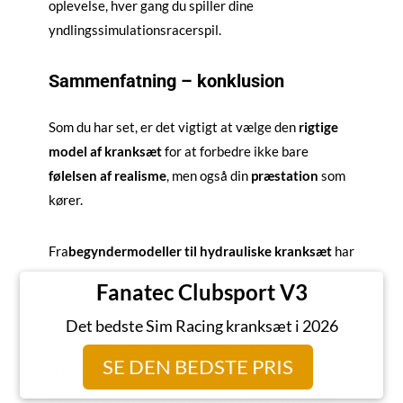
oplevelse, hver gang du spiller dine
yndlingssimulationsracerspil.
Sammenfatning – konklusion
Som du har set, er det vigtigt at vælge den
rigtige
model af kranksæt
for at forbedre ikke bare
følelsen af realisme
, men også din
præstation
som
kører.
Fra
begyndermodeller til hydrauliske kranksæt
har
de store Sim-racing-mærker helt sikkert et
Fanatec Clubsport V3
kranksæt, der vil tilfredsstille dig.
Det bedste Sim Racing kranksæt i 2026
Vi håber, at du nu har de nøgler, du skal bruge for at
træffe din beslutning om at købe et kranksæt.
SE DEN BEDSTE PRIS
Uanset dit niveau inden for
Sim-racing
eller dit
budget bør du kunne finde det, du leder efter, i de