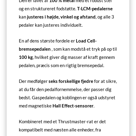
Den er lavet af
100 % metal
med et robust stel
og en struktureret fodstøtte.
T-LCM-pedalerne
kan
justeres i højde, vinkel og afstand
, og alle 3
pedaler kan justeres individuelt.
En af dens største fordele er
Load Cell-
bremsepedalen
, som kan modstå et tryk på op til
100 kg
, hvilket giver dig masser af kraft gennem
pedalen, præcis som en rigtig bremsepedal.
Der medfølger
seks forskellige fjedre
for at sikre,
at du får den pedalfornemmelse, der passer dig
bedst. Gaspedalen og koblingen er også udstyret
med magnetiske
Hall Effect-sensorer
.
Kombineret med et Thrustmaster-rat er det
kompatibelt med næsten alle enheder, fra