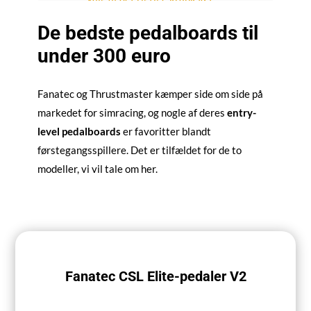
Sammenfatning -
De bedste pedalboards til
konklusion
under 300 euro
Fanatec og Thrustmaster kæmper side om side på
markedet for simracing, og nogle af deres
entry-
level pedalboards
er favoritter blandt
førstegangsspillere. Det er tilfældet for de to
modeller, vi vil tale om her.
Fanatec CSL Elite-pedaler V2