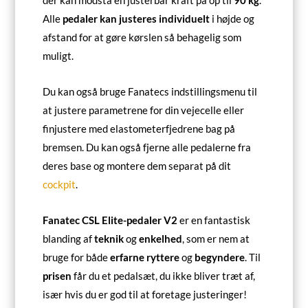
der kan modstå en justerbar kraft på op til
90 kg
.
Alle
pedaler kan justeres individuelt
i højde og
afstand for at gøre kørslen så behagelig som
muligt.
Du kan også bruge Fanatecs indstillingsmenu til
at justere parametrene for din vejecelle eller
finjustere med elastometerfjedrene bag på
bremsen. Du kan også fjerne alle pedalerne fra
deres base og montere dem separat på dit
cockpit
.
Fanatec CSL Elite-pedaler V2
er en fantastisk
blanding af
teknik
og
enkelhed
, som er nem at
bruge for både
erfarne ryttere
og
begyndere
. Til
prisen
får du et pedalsæt, du ikke bliver træt af,
især hvis du er god til at foretage justeringer!