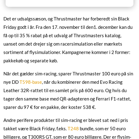
Det er udsalgssæson, og Thrustmaster har forberedt sin Black
Friday godt i år. Fra den 17. november til den
1.
december kan du
få
op til 35 % rabat
på et udvalg af Thrustmasters katalog,
uanset om det drejer sig om racersimulation eller mærkets
sortiment af flysimulationer. Kampagnerne kommer i 2 former:
pakkekøb og separate køb.
Når det gælder sim-racing, sparer Thrustmaster 100 euro på sin
nye DD
T598-base
, når du kombinerer den med Evo Racing
Leather 32R-rattet til en samlet pris på 600 euro. Og hvis du
tager den samme base med QR-adapteren og Ferrari F1-rattet,
sparer du 97 € for en pakke, der koster 538 €.
Andre perifere produkter til sim-racing er blevet sat ned i pris
takket være Black Friday, f.eks.
T248
bundle, som er 50 euro
billigere, og T300RS GT, som er 80 euro billigere. Der er flysim-