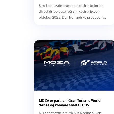
Sim-Lab havde præsenteret sine to første
direct drive-baser på SimRacing Expo i
oktober 2025. Den hollandske producent...
MOZA er partner i Gran Turismo World
Series og kommer snart til PS5
Nu er det officielt: MOZA Racing bliver