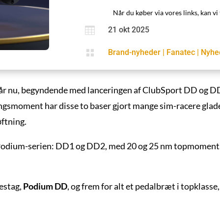
Når du køber via vores links, kan vi 

21 okt 2025

Brand-nyheder
|
Fanatec
|
Nyhe
le år nu, begyndende med lanceringen af ClubSport DD og 
gsmoment har disse to baser gjort mange sim-racere glade, 
ftning.
f Podium-serien: DD1 og DD2, med 20 og 25 nm topmoment. 
destag,
Podium DD
, og frem for alt et pedalbræt i topklasse