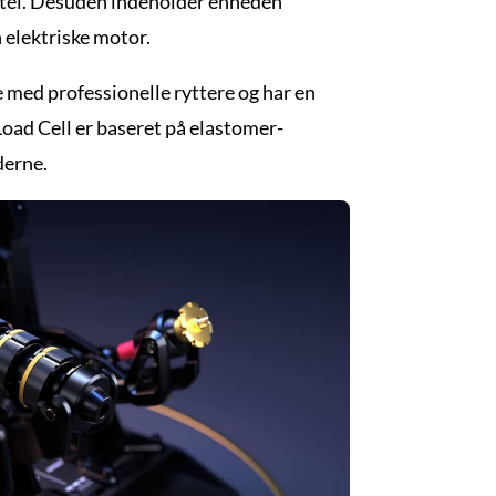
entel. Desuden indeholder enheden
 elektriske motor.
e med professionelle ryttere og har en
oad Cell er baseret på elastomer-
derne.