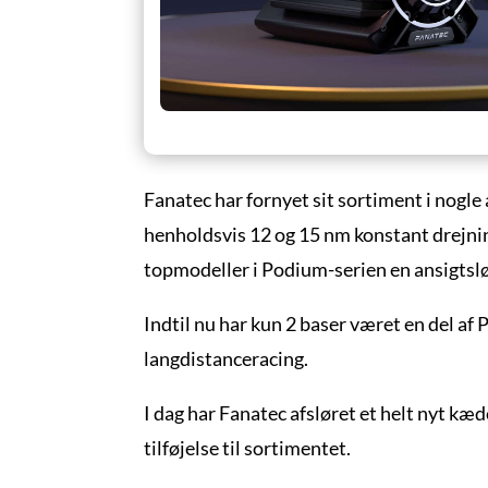
Fanatec har fornyet sit sortiment i nog
henholdsvis 12 og 15 nm konstant drejnin
topmodeller i Podium-serien en ansigtslø
Indtil nu har kun 2 baser været en del a
langdistanceracing.
I dag har Fanatec afsløret et helt nyt kæ
tilføjelse til sortimentet.