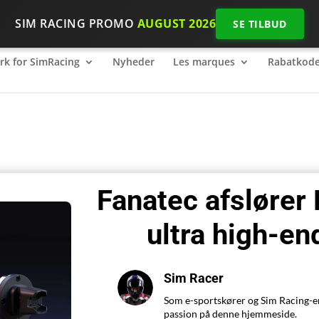
SIM RACING PROMO
AUGUST 2026
SE TILBUD
k for SimRacing
2026 SimRacing: Hvilket udstyr skal du bruge
k for SimRacing
Nyheder
Les marques
Rabatkode
Fanatec afslører
ultra high-e
Sim Racer
Som e-sportskører og Sim Racing-ent
passion på denne hjemmeside.