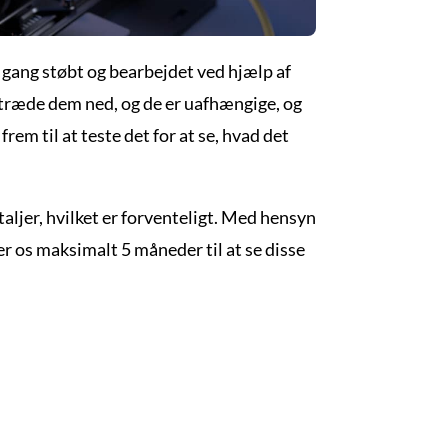
 gang støbt og bearbejdet ved hjælp af
t træde dem ned, og de er uafhængige, og
rem til at teste det for at se, hvad det
aljer, hvilket er forventeligt. Med hensyn
er os maksimalt 5 måneder til at se disse