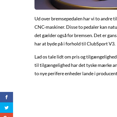
Ud over bremsepedalen har vi to andre ti
CNC-maskiner. Disse to pedaler kan natur
det gælder også for bremsen. Det er ganske 
har at byde på i forhold til ClubSport V3.
Lad os tale lidt om pris og tilgængelighe
til tilgængelighed har det tyske mærke an
to nye perifere enheder lande i producen