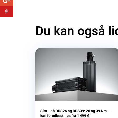
Du kan også l
Sim-Lab DDS26 og DDS39: 26 og 39 Nm –
kan forudbestilles fra 1 499 €