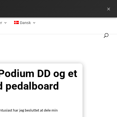
×
 for at komme godt fra start?
r
Dansk
 Podium DD og et
nd pedalboard
usiast har jeg besluttet at dele min