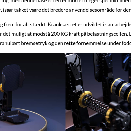
acing, men denne base er rettet mod et meget specifikt kli
er, især takket være det bredere anvendelsesområde for den
g frem for alt stærkt. Kranksættet er udviklet i samarbejd
et muligt at modstå 200 KG kraft på belastningscellen. L
et granulært bremsetryk og den rette fornemmelse under fød