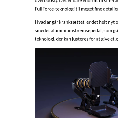
overboost). Det er bare enormt til sim-r
FullForce-teknologi til meget fine detalj
Hvad angår kranksættet, er det helt nyt o
smedet aluminiumsbremsepedal, som gør d
teknologi, der kan justeres for at give 