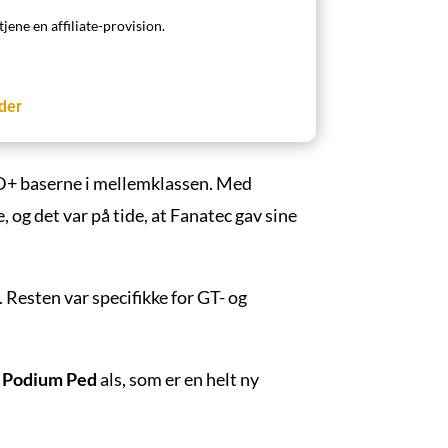
tjene en affiliate-provision.
der
DD+ baserne i mellemklassen. Med
og det var på tide, at Fanatec gav sine
Resten var specifikke for GT- og
,
Podium Ped
als, som er en helt ny