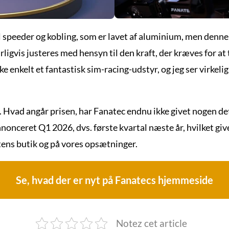
l speeder og kobling, som er lavet af aluminium, men denne
ligvis justeres med hensyn til den kraft, der kræves for a
enkelt et fantastisk sim-racing-udstyr, og jeg ser virkelig f
d. Hvad angår prisen, har Fanatec endnu ikke givet nogen det
nonceret Q1 2026, dvs. første kvartal næste år, hvilket giv
tens butik og på vores opsætninger.
Se, hvad der er nyt på Fanatecs hjemmeside
Notez cet article