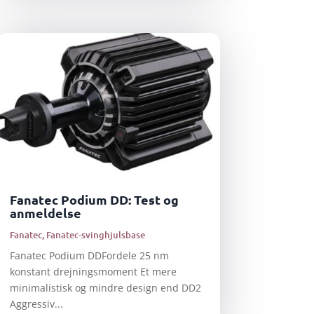
Fanatec Podium DD: Test og
anmeldelse
Fanatec
,
Fanatec-svinghjulsbase
Fanatec Podium DDFordele 25 nm
konstant drejningsmoment Et mere
minimalistisk og mindre design end DD2
Aggressiv...