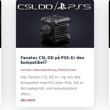
Fanatec CSL DD på PS5: Er den
kompatibel?
Fanatec
,
Købsvejledning
,
Rattets base
Nej: Fanatec CSL DD er i sig selv ikke
kompatibel med PS5 (eller PS4). Det er
det spørgsmål, som konsolspillere
oftest...
læs mere