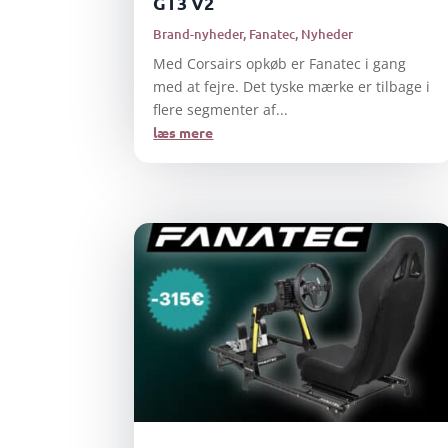
GT3 V2
Brand-nyheder
,
Fanatec
,
Nyheder
Med Corsairs opkøb er Fanatec i gang
med at fejre. Det tyske mærke er tilbage i
flere segmenter af...
læs mere