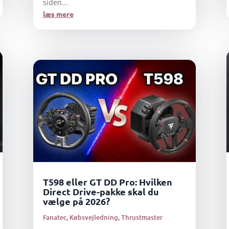
siden...
læs mere
T598 eller GT DD Pro: Hvilken
Direct Drive-pakke skal du
vælge på 2026?
Fanatec
,
Købsvejledning
,
Thrustmaster