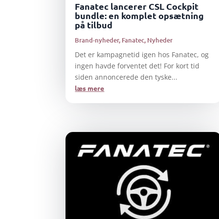
Fanatec lancerer CSL Cockpit
bundle: en komplet opsætning
på tilbud
Brand-nyheder
,
Fanatec
,
Nyheder
Det er kampagnetid igen hos Fanatec, og
ingen havde forventet det! For kort tid
siden annoncerede den tyske...
læs mere