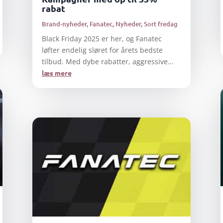
rabat
Brand-nyheder
,
Fanatec
,
Nyheder
,
Sort fredag
Black Friday 2025 er her, og Fanatec
løfter endelig sløret for årets bedste
tilbud. Med dybe rabatter, aggressive...
læs mere