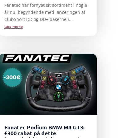
Fanatec har fornyet sit sortiment i nogle
år nu, begyndende med lanceringen af
ClubSport DD og DD+ baserne i...
læs mere
Fanatec Podium BMW M4 GT3:
£300 rabat på dette