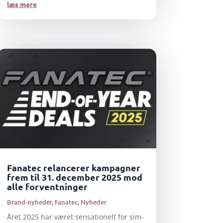
læs mere
Fanatec relancerer kampagner
frem til 31. december 2025 mod
alle forventninger
Brand-nyheder
,
Fanatec
,
Nyheder
Året 2025 har været sensationelt for sim-