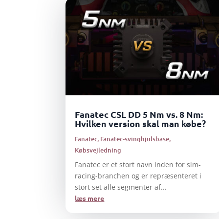
Fanatec CSL DD 5 Nm vs. 8 Nm:
Hvilken version skal man købe?
Fanatec
,
Fanatec-svinghjulsbase
,
Købsvejledning
Fanatec er et stort navn inden for sim-
racing-branchen og er repræsenteret i
stort set alle segmenter af...
læs mere