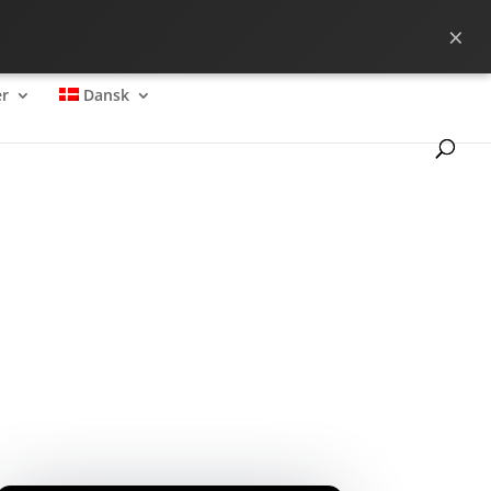
×
 for at komme godt fra start?
r
Dansk