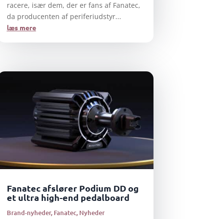
racere, især dem, der er fans af Fanatec,
da producenten af periferiudstyr...
læs mere
Fanatec afslører Podium DD og
et ultra high-end pedalboard
Brand-nyheder
,
Fanatec
,
Nyheder