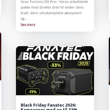
Gran Turismo DD Pro✅ Vores anbefalede
pakke med direkte drev"Vi elsker dens
kraft, dens ultrakomplette økosystem
og...
læs mere
Black Friday Fanatec 2026:
Kampagner med op til 33%