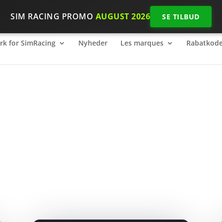
SIM RACING PROMO
AUGUST 2026
SE TILBUD
k for SimRacing
2026 SimRacing: Hvilket udstyr skal du bruge
k for SimRacing
Nyheder
Les marques
Rabatkode