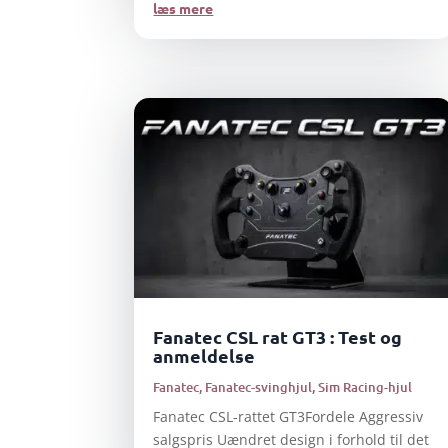
læs mere
Fanatec CSL rat GT3 : Test og
anmeldelse
Fanatec
,
Fanatec-svinghjul
,
Sim Racing-hjul
Fanatec CSL-rattet GT3Fordele Aggressiv
salgspris Uændret design i forhold til det