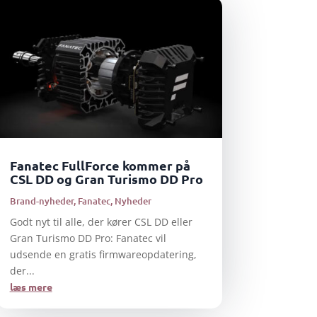
Fanatec FullForce kommer på
CSL DD og Gran Turismo DD Pro
Brand-nyheder
,
Fanatec
,
Nyheder
Godt nyt til alle, der kører CSL DD eller
Gran Turismo DD Pro: Fanatec vil
udsende en gratis firmwareopdatering,
der...
læs mere