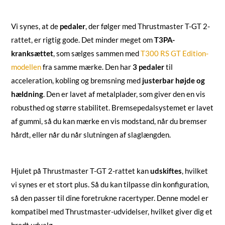
Vi synes, at de
pedaler
, der følger med Thrustmaster T-GT 2-
rattet, er rigtig gode. Det minder meget om
T3PA-
kranksættet
, som sælges sammen med
T300 RS GT Edition-
modellen
fra samme mærke. Den har
3 pedaler
til
acceleration, kobling og bremsning med
justerbar højde og
hældning
. Den er lavet af metalplader, som giver den en vis
robusthed og større stabilitet. Bremsepedalsystemet er lavet
af gummi, så du kan mærke en vis modstand, når du bremser
hårdt, eller når du når slutningen af slaglængden.
Hjulet på Thrustmaster T-GT 2-rattet kan
udskiftes
, hvilket
vi synes er et stort plus. Så du kan tilpasse din konfiguration,
så den passer til dine foretrukne racertyper. Denne model er
kompatibel med Thrustmaster-udvidelser, hvilket giver dig et
bredt udvalg.