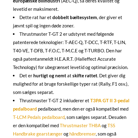
europæiske bilindustri
(AEC-Q), så deres kvalitet og
levetid er maksimeret.
Dette rat har et
dobbelt bæltesystem
, der giver et
jævnt spil og ingen døde zoner.
Thrustmaster T-GT 2 er udstyret med følgende
patenterede teknologier: T-AEC-Q, T-DCC, T-RTF, T-LIN,
T40-VE, T-DFB, T-F.O.C, T-M.C.E og T-TURBO. Den har
også patentanmeldt H.E.A.R.T. (Halleffect Accurate
Technology) for ubegrænset levetid og optimal præcision.
Det er
hurtigt og nemt
at
skifte rattet
. Det giver dig
mulighed for at bruge forskellige typer rat (Rally, F1 osv.),
som sælges separat.
Thrustmaster T-GT 2 inkluderer et
T3PA GT II 3-pedal
pedalboard
pedalboard, men den er også kompatibel med
T-LCM Pedals pedalboard
, som sælges separat. Desuden
er den kompatibel med
Thrustmaster TH8A
og
TSS
Handbrake
gearstænger
og
håndbremser
, som også