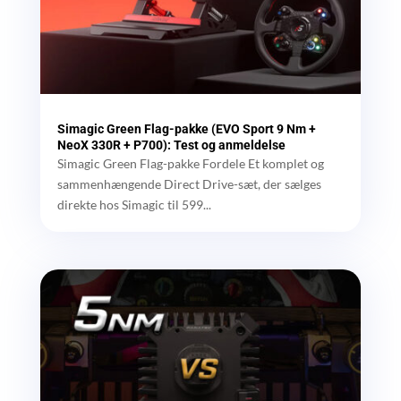
Simagic Green Flag-pakke (EVO Sport 9 Nm +
NeoX 330R + P700): Test og anmeldelse
Simagic Green Flag-pakke Fordele Et komplet og
sammenhængende Direct Drive-sæt, der sælges
direkte hos Simagic til 599...