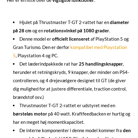
Hjulet på Thrustmaster T-GT 2-rattet har en
diameter
på 28 cm
og en
rotationsvinkel på 1080 grader
.
Denne model er
officielt licenseret
af PlayStation 5 og
Gran Turismo. Den er derfor
kompatibel med Playstation
5
, Playstation 4 og PC.
Det læderindpakkede rat har
25 handlingsknapper
,
herunder et retningskryds, 9 knapper, der minder om PS4-
controlleren, og 4 drejevælgere designet til GT (de giver
dig mulighed for at justere differentiale, traction control,
brændstof osv.)
Thrustmaster T-GT 2-rattet er udstyret med en
børsteløs motor
på 40 watt. Kraftfeedbacken er hurtig og
har en meget høj momentkapacitet.
De interne komponenter i denne model kommer fra
den