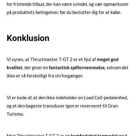
for fristende tilbud, der kan være svindel, og vær opmærksom
på produktets betingelser, før du beslutter dig for at købe.
Konklusion
Vi synes, at Thrustmaster T-GT 2 er et hjul af
meget god
kvalitet
, der giver en
fantastisk spilfornemmelse
, selvom det
ikke er så forskelligt fra sin forgænger.
Vi er kede af, at den ikke indeholder en Load Cell-pedalenhed,
og at den bageste transducer igen er reserveret til Gran
Turismo.
Men Thrustmaster T-GT 2 er en
komfortabel
topmodel
med