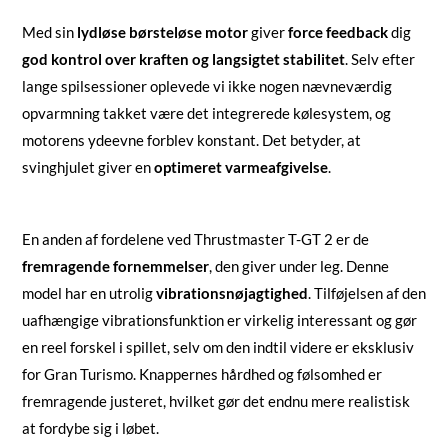
Med sin
lydløse børsteløse motor
giver
force feedback
dig
god kontrol over kraften og langsigtet stabilitet
. Selv efter
lange spilsessioner oplevede vi ikke nogen nævneværdig
opvarmning takket være det integrerede kølesystem, og
motorens ydeevne forblev konstant. Det betyder, at
svinghjulet giver en
optimeret varmeafgivelse
.
En anden af fordelene ved Thrustmaster T-GT 2 er de
fremragende fornemmelser
, den giver under leg. Denne
model har en utrolig
vibrationsnøjagtighed
. Tilføjelsen af den
uafhængige vibrationsfunktion er virkelig interessant og gør
en reel forskel i spillet, selv om den indtil videre er eksklusiv
for Gran Turismo. Knappernes hårdhed og følsomhed er
fremragende justeret, hvilket gør det endnu mere realistisk
at fordybe sig i løbet.