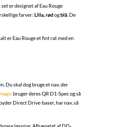
set er designet af Eau Rouge
skellige farver:
Lilla,
rød
og
blå
. De
 alt er Eau Rouge et fint rat med en
 Du skal dog bruge et nav, der
magic
bruger deres QR D1-Spec og så
lbyder Direct Drive-baser, har nav, så
 dyrere løsning. Afhængigt af DD-