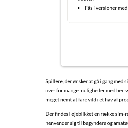
Fås i versioner med 
Spillere, der ønsker at gå i gang med s
over for mange muligheder med hensyn
meget nemt at fare vild i et hav af pr
Der findes i øjeblikket en række sim-r
henvender sig til begyndere og amatøre