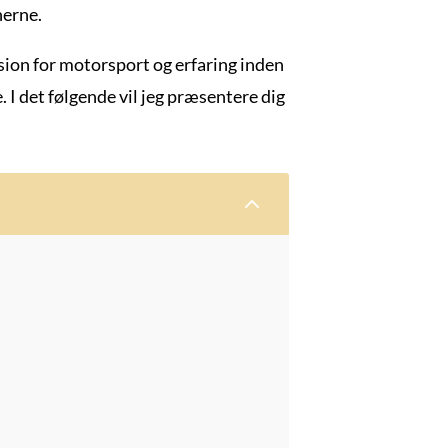
nerne.
ssion for motorsport og erfaring inden
. I det følgende vil jeg præsentere dig
2