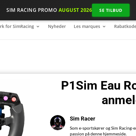
SIM RACING PROMO
AUGUST 2026
SE TILBUD
k for SimRacing
2026 SimRacing: Hvilket udstyr skal du bruge
k for SimRacing
Nyheder
Les marques
Rabatkode
P1Sim Eau Ro
anmel
Sim Racer
Som e-sportskører og Sim Racing-ent
passion på denne hjemmeside.