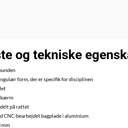
ste og tekniske egens
i bunden
gulær form, der er specifik for disciplinen
let
sskærm
delt på rattet
med CNC-bearbejdet bagplade i aluminium
33 mm