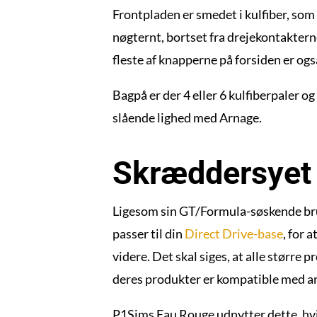
Frontpladen er smedet i kulfiber, so
nøgternt, bortset fra drejekontaktern
fleste af knapperne på forsiden er og
Bagpå er der 4 eller 6 kulfiberpaler og
slående lighed med Arnage.
Skræddersyet
Ligesom sin GT/Formula-søskende bru
passer til din
Direct Drive-base
, for 
videre. Det skal siges, at alle større 
deres produkter er kompatible med an
P1Sims Eau Rouge udnytter dette, hvil