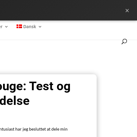
×
 for at komme godt fra start?
r
Dansk
uge: Test og
delse
usiast har jeg besluttet at dele min