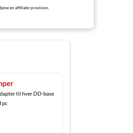
tjene en affiliate-provision.
mper
adapter til hver DD-base
 pc