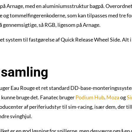
m på Arnage, med en aluminiumsstruktur bagpå. Overordnet 
e og tommelfingerenkoderne, som kan tilpasses med tre for
så gennemsigtige, så RGB, ligesom på Arnage.
 et system til fastgørelse af Quick Release Wheel Side. Alt i
 samling
ger Eau Rouge et ret standard DD-base-monteringssystem.
at kunne bruge det. Fanatec bruger
Podium Hub
.
Moza
og
Si
producenter af periferiudstyr til sim-racing, især dem, der ti
dre svinghjul.
ket er en god løsning for spillerne, men desværre også en