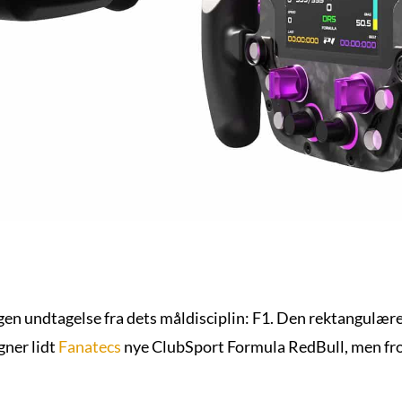
gen undtagelse fra dets måldisciplin: F1. Den rektangulære
gner lidt
Fanatecs
nye ClubSport Formula RedBull, men front