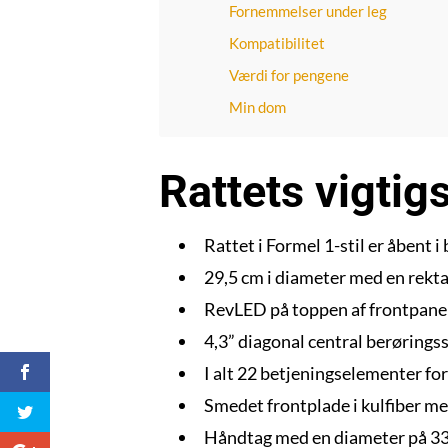
Fornemmelser under leg
Kompatibilitet
Værdi for pengene
Min dom
Rattets vigtig
Rattet i Formel 1-stil er åbent 
29,5 cm i diameter med en rektan
RevLED på toppen af frontpane
4,3” diagonal central berøring
I alt 22 betjeningselementer for
Smedet frontplade i kulfiber 
Håndtag med en diameter på 