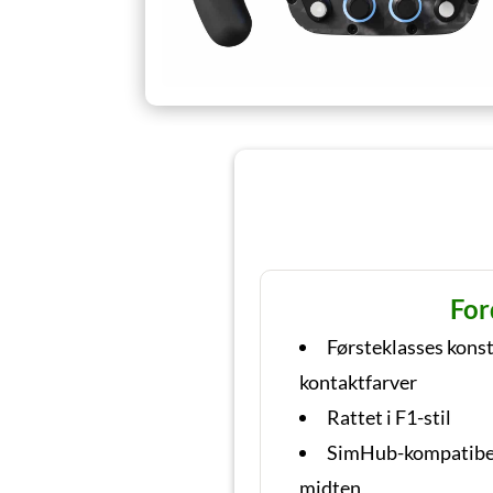
For
Førsteklasses konst
kontaktfarver
Rattet i F1-stil
SimHub-kompatibel
midten