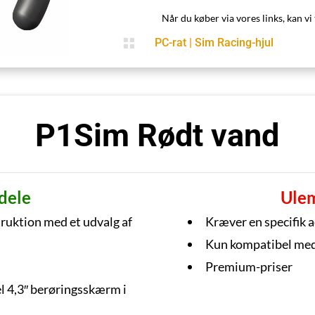
Når du køber via vores links, kan vi 

PC-rat
|
Sim Racing-hjul
P1Sim Rødt vand
dele
Ule
ruktion med et udvalg af
Kræver en specifik 
Kun kompatibel med
Premium-priser
 4,3″ berøringsskærm i