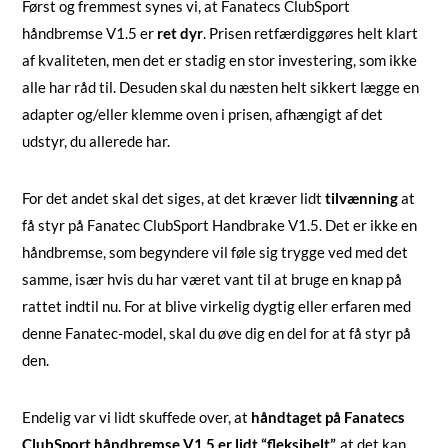
Først og fremmest synes vi, at Fanatecs ClubSport
håndbremse V1.5 er
ret dyr
. Prisen retfærdiggøres helt klart
af kvaliteten, men det er stadig en stor investering, som ikke
alle har råd til. Desuden skal du næsten helt sikkert lægge en
adapter og/eller klemme oven i prisen, afhængigt af det
udstyr, du allerede har.
For det andet skal det siges, at det kræver lidt
tilvænning
at
få styr på Fanatec ClubSport Handbrake V1.5. Det er ikke en
håndbremse, som begyndere vil føle sig trygge ved med det
samme, især hvis du har været vant til at bruge en knap på
rattet indtil nu. For at blive virkelig dygtig eller erfaren med
denne Fanatec-model, skal du øve dig en del for at få styr på
den.
Endelig var vi lidt skuffede over, at
håndtaget på Fanatecs
ClubSport håndbremse V1.5 er lidt “fleksibelt”,
at det kan