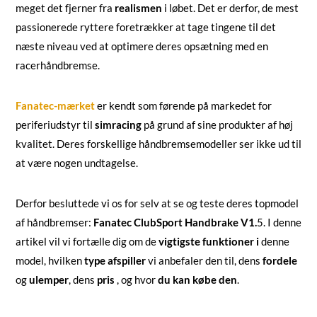
meget det fjerner fra
realismen
i løbet. Det er derfor, de mest
passionerede ryttere foretrækker at tage tingene til det
næste niveau ved at optimere deres opsætning med en
racerhåndbremse.
Fanatec-mærket
er kendt som førende på markedet for
periferiudstyr til
simracing
på grund af sine produkter af høj
kvalitet. Deres forskellige håndbremsemodeller ser ikke ud til
at være nogen undtagelse.
Derfor besluttede vi os for selv at se og teste deres topmodel
af håndbremser:
Fanatec ClubSport Handbrake V1.
5. I denne
artikel vil vi fortælle dig om de
vigtigste funktioner i
denne
model, hvilken
type afspiller
vi anbefaler den til, dens
fordele
og
ulemper
, dens
pris
, og hvor
du kan købe den
.