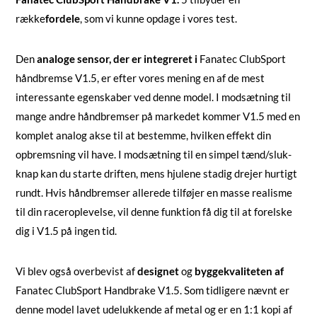
række
fordele
, som vi kunne opdage i vores test.
Den
analoge sensor, der er integreret i
Fanatec ClubSport
håndbremse V1.5, er efter vores mening en af de mest
interessante egenskaber ved denne model. I modsætning til
mange andre håndbremser på markedet kommer V1.5 med en
komplet analog akse til at bestemme, hvilken effekt din
opbremsning vil have. I modsætning til en simpel tænd/sluk-
knap kan du starte driften, mens hjulene stadig drejer hurtigt
rundt. Hvis håndbremser allerede tilføjer en masse realisme
til din raceroplevelse, vil denne funktion få dig til at forelske
dig i V1.5 på ingen tid.
Vi blev også overbevist af
designet
og
byggekvaliteten af
Fanatec ClubSport Handbrake V1.5. Som tidligere nævnt er
denne model lavet udelukkende af metal og er en 1:1 kopi af