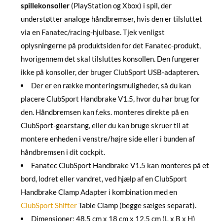
spillekonsoller
(PlayStation og Xbox) i spil, der
understøtter analoge håndbremser, hvis den er tilsluttet
via en Fanatec/racing-hjulbase. Tjek venligst
oplysningerne på produktsiden for det Fanatec-produkt,
hvorigennem det skal tilsluttes konsollen. Den fungerer
ikke på konsoller, der bruger ClubSport USB-adapteren.
Der er en række monteringsmuligheder, så du kan
placere ClubSport Handbrake V1.5, hvor du har brug for
den. Håndbremsen kan f.eks. monteres direkte på en
ClubSport-gearstang, eller du kan bruge skruer til at
montere enheden i venstre/højre side eller i bunden af
håndbremsen i dit cockpit.
Fanatec ClubSport Handbrake V1.5 kan monteres på et
bord, lodret eller vandret, ved hjælp af en ClubSport
Handbrake Clamp Adapter i kombination med en
ClubSport Shifter
Table Clamp (begge sælges separat).
Dimensioner: 48,5 cm x 18 cm x 12,5 cm (L x B x H)