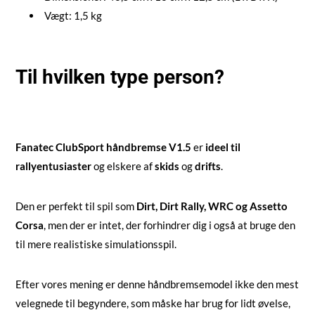
Vægt: 1,5 kg
Til hvilken type person?
Fanatec ClubSport håndbremse V1.5
er
ideel til
rallyentusiaster
og elskere af
skids
og
drifts
.
Den er perfekt til spil som
Dirt, Dirt Rally, WRC og Assetto
Corsa
, men der er intet, der forhindrer dig i også at bruge den
til mere realistiske simulationsspil.
Efter vores mening er denne håndbremsemodel ikke den mest
velegnede til begyndere, som måske har brug for lidt øvelse,