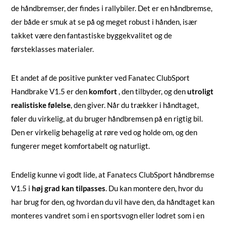
de håndbremser, der findes i rallybiler. Det er en håndbremse,
der både er smuk at se på og meget robust i hånden, især
takket være den fantastiske byggekvalitet og de
førsteklasses materialer.
Et andet af de positive punkter ved Fanatec ClubSport
Handbrake V1.5 er den
komfort
, den tilbyder, og den
utroligt
realistiske følelse
, den giver. Når du trækker i håndtaget,
føler du virkelig, at du bruger håndbremsen på en rigtig bil.
Den er virkelig behagelig at røre ved og holde om, og den
fungerer meget komfortabelt og naturligt.
Endelig kunne vi godt lide, at Fanatecs ClubSport håndbremse
V1.5 i
høj grad kan tilpasses
. Du kan montere den, hvor du
har brug for den, og hvordan du vil have den, da håndtaget kan
monteres vandret som i en sportsvogn eller lodret som i en