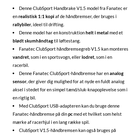
Denne ClubSport Handbrake V1.5 model fra Fanatec er
en
realistisk 1:1 kopi
af de håndbremser, der bruges i
rallybiler
, ideel til drifting.
Denne model har en konstruktion
helt i metal
med et
blødt skumhåndtag
til løftestang.
Fanatec ClubSport håndbremsegreb V1.5 kan monteres
vandret
, som i en sportsvogn, eller
lodret
, som i en
racerbil.
Denne Fanatec ClubSport-håndbremse har en
analog
sensor
, der giver dig mulighed for at nyde en fuldt analog
aksel i stedet for en simpel tænd/sluk-knapoplevelse som i
en rigtig bil.
Med ClubSport USB-adapteren kan du bruge denne
Fanatec-håndbremse på din
pc
med et hvilket som helst
mærke af racerhjul i en lang række spil.
ClubSport V1.5-håndbremsen kan også bruges på