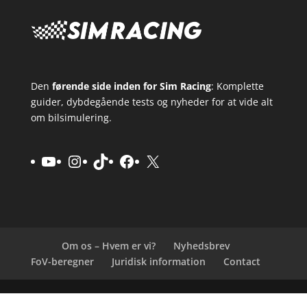
Den
førende side inden for Sim Racing
: Komplette
guider, dybdegående tests og nyheder for at vide alt
om bilsimulering.
YouTube
Instagram
TikTok
Facebook
X
Om os – Hvem er vi?
Nyhedsbrev
FoV-beregner
Juridisk information
Contact