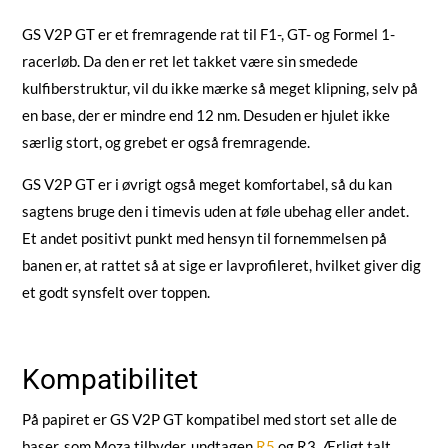
GS V2P GT er et fremragende rat til F1-, GT- og Formel 1-
racerløb. Da den er ret let takket være sin smedede
kulfiberstruktur, vil du ikke mærke så meget klipning, selv på
en base, der er mindre end 12 nm. Desuden er hjulet ikke
særlig stort, og grebet er også fremragende.
GS V2P GT er i øvrigt også meget komfortabel, så du kan
sagtens bruge den i timevis uden at føle ubehag eller andet.
Et andet positivt punkt med hensyn til fornemmelsen på
banen er, at rattet så at sige er lavprofileret, hvilket giver dig
et godt synsfelt over toppen.
Kompatibilitet
På papiret er GS V2P GT kompatibel med stort set alle de
baser, som Moza tilbyder, undtagen
R5
og R3. Ærligt talt