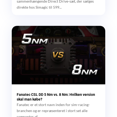
sammenhængende Direct Drive-sæt, der sælges
direkte hos Simagic til 599...
Fanatec CSL DD 5 Nm vs. 8 Nm: Hvilken version
skal man købe?
Fanatec er et stort navn inden for sim-racing-
branchen og er repræsenteret i stort set alle
segmenter af...