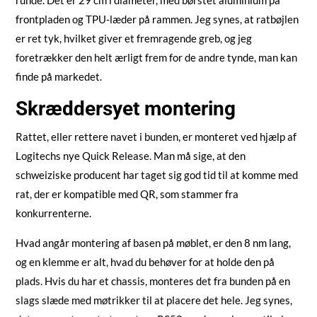
runde. Det er 29 cm i diameter, med børstet aluminium på
frontpladen og TPU-læder på rammen. Jeg synes, at ratbøjlen
er ret tyk, hvilket giver et fremragende greb, og jeg
foretrækker den helt ærligt frem for de andre tynde, man kan
finde på markedet.
Skræddersyet montering
Rattet, eller rettere navet i bunden, er monteret ved hjælp af
Logitechs nye Quick Release. Man må sige, at den
schweiziske producent har taget sig god tid til at komme med
rat, der er kompatible med QR, som stammer fra
konkurrenterne.
Hvad angår montering af basen på møblet, er den 8 nm lang,
og en klemme er alt, hvad du behøver for at holde den på
plads. Hvis du har et chassis, monteres det fra bunden på en
slags slæde med møtrikker til at placere det hele. Jeg synes,