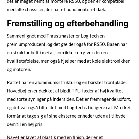
det er meget nemt at montere RS50, og den er kompatibel
med alle chassiser, der har et bundmonteret dæk.
Fremstilling og efterbehandling
Sammenlignet med Thrustmaster er Logitech en
premiumproducent, og det gælder også for RS50. Basen har
en struktur helt i metal, som ikke kun giver den en
kvalitetsfølelse, men også hjælper med at køle elektronikken
og motoren.
Rattet har en aluminiumsstruktur og en børstet frontplade.
Hovedbøjlen er dækket af blødt TPU-læder af høj kvalitet
med sorte syninger på indersiden. Det er fremragende udført,
og det var også tilfældet med Logitechs tidligere rat. Mærket
formår at tage sig af sine eksterne enheder uden at tilbyde
dem til en høj pris.
Navet er lavet af plastik med en finish, der er et