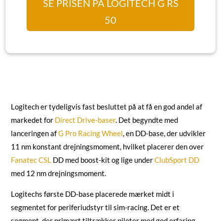
SE PRISEN PÅ LOGITECH G RS
50
Logitech er tydeligvis fast besluttet på at få en god andel af
markedet for
Direct Drive-baser
. Det begyndte med
lanceringen af
G Pro Racing Wheel
, en DD-base, der udvikler
11 nm konstant drejningsmoment, hvilket placerer den over
Fanatec CSL
DD med boost-kit og lige under
ClubSport DD
med 12 nm drejningsmoment.
Logitechs første DD-base placerede mærket midt i
segmentet for periferiudstyr til sim-racing. Det er et
segment, der primært tiltrækker piloter med god erfaring