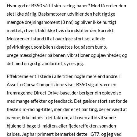
Hvor god er RS50 så til sim-racing-baner? Med få ord er den
slet ikke dårlig. Basismotoren udvikler den helt rigtige
mængde drejningsmoment (8 nm) og bliver ikke hurtigt
mættet, i hvert fald ikke hvis du indstiller den korrekt.
Motoren er i stand til at overføre stort set alle de
påvirkninger, som bilen udsættes for, såsom bump,
uregelmæssigheder på banen, vibrationer og ujævnheder, og
det med en god granularitet, synes jeg.
Effekterne er til stede i alle titler, nogle mere end andre. I
Assetto Corsa Competizione viser RS50 sig at være en
fremragende Direct Drive-base, der beriger din oplevelse
med mange effekter og feedback. Det gælder stort set for de
fleste sim-racing-titler, men der er et par ting, der er værd at
nævne, ikke mindst det faktum, at basen altid vil sende
hjulene tilbage til midten, eller fjedereffekten, som den
kaldes. Jeg har primært bemærket dette i GT7, og jeg ved